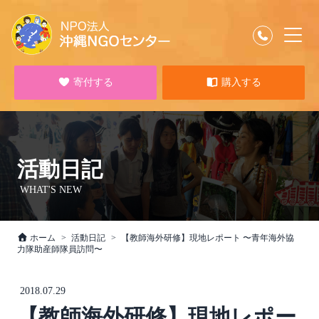
寄付する
購入する
活動日記
WHAT'S NEW
ホーム
活動日記
【教師海外研修】現地レポート 〜青年海外協
力隊助産師隊員訪問〜
2018.07.29
【教師海外研修】現地レポー