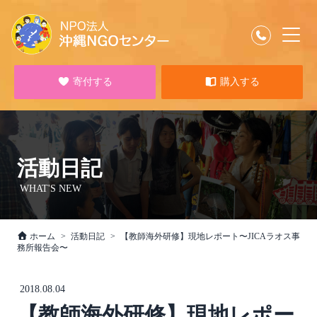
寄付する
購入する
活動日記
WHAT'S NEW
ホーム
活動日記
【教師海外研修】現地レポート〜JICAラオス事
務所報告会〜
2018.08.04
【教師海外研修】現地レポー