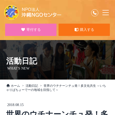
寄付する
購入する
活動日記
WHAT'S NEW
ホーム
活動日記
世界のウチナーンチュ発！多文化共生 ～いち
ゃりばちょーでーの地域を目指して～
2018.08.15
世界のウチナーンチュ発！多