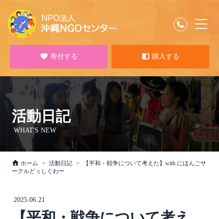
寄付する
購入する
活動日記
WHAT'S NEW
ホーム
活動日記
【平和・戦争について考えた】with にほんごサ
ークルどぅしぐわー
2025.06.21
【平和・戦争について考え