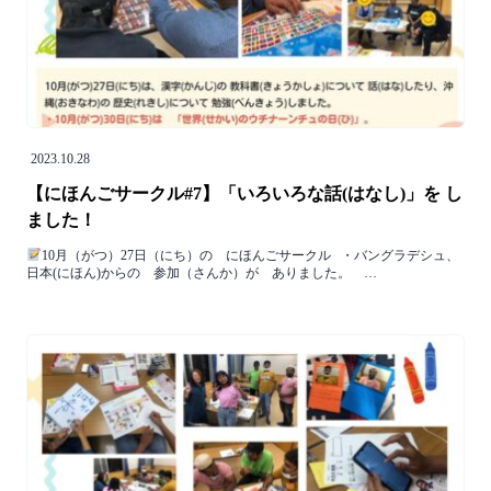
2023.10.28
【にほんごサークル#7】「いろいろな話(はなし)」を し
ました！
10月（がつ）27日（にち）の にほんごサークル ⁡ ⁡ ・バングラデシュ、
日本(にほん)からの 参加（さんか）が ありました。 ⁡ ⁡ ⁡ …